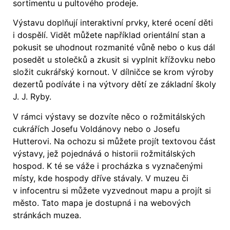
sortimentu u pultového prodeje.
Výstavu doplňují interaktivní prvky, které ocení děti
i dospělí. Vidět můžete například orientální stan a
pokusit se uhodnout rozmanité vůně nebo o kus dál
posedět u stolečků a zkusit si vyplnit křížovku nebo
složit cukrářský kornout. V dílničce se krom výroby
dezertů podíváte i na výtvory dětí ze základní školy
J. J. Ryby.
V rámci výstavy se dozvíte něco o rožmitálských
cukrářích Josefu Voldánovy nebo o Josefu
Hutterovi. Na ochozu si můžete projít textovou část
výstavy, jež pojednává o historii rožmitálských
hospod. K té se váže i procházka s vyznačenými
místy, kde hospody dříve stávaly. V muzeu či
v infocentru si můžete vyzvednout mapu a projít si
město. Tato mapa je dostupná i na webových
stránkách muzea.