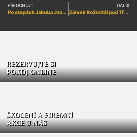
PŘEDCHOZÍ
DALŠÍ
Po stopách Jakuba Jana Ryby v Rožmitále pod Třemšínem
Zámek Rožmitál pod Třemšínem
REZERVUJTE SI
POKOJ ONLINE
ŠKOLENÍ A FIREMNÍ
AKCE U NÁS