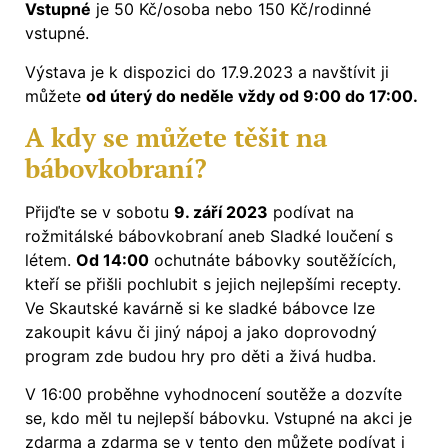
Vstupné
je 50 Kč/osoba nebo 150 Kč/rodinné
vstupné.
Výstava je k dispozici do 17.9.2023 a navštívit ji
můžete
od úterý do neděle vždy od 9:00 do 17:00.
A kdy se můžete těšit na
bábovkobraní?
Přijďte se v sobotu
9. září 2023
podívat na
rožmitálské bábovkobraní aneb Sladké loučení s
létem.
Od 14:00
ochutnáte bábovky soutěžících,
kteří se přišli pochlubit s jejich nejlepšími recepty.
Ve Skautské kavárně si ke sladké bábovce lze
zakoupit kávu či jiný nápoj a jako doprovodný
program zde budou hry pro děti a živá hudba.
V 16:00 proběhne vyhodnocení soutěže a dozvíte
se, kdo měl tu nejlepší bábovku. Vstupné na akci je
zdarma a zdarma se v tento den můžete podívat i